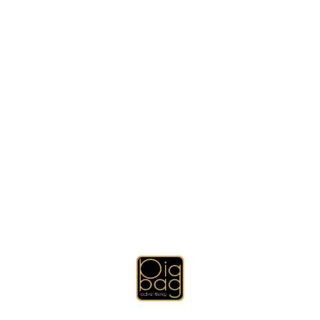
+
10
E +